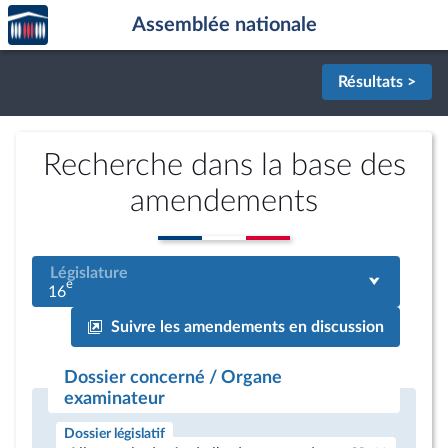
Accèder
Aller au contenu
Aller en bas de la page
Assemblée nationale
à la
page
d'accueil
Résultats >
Recherche dans la base des
amendements
Législature
e
16
Suivre les amendements en discussion
Dossier concerné / Organe
examinateur
Dossier législatif