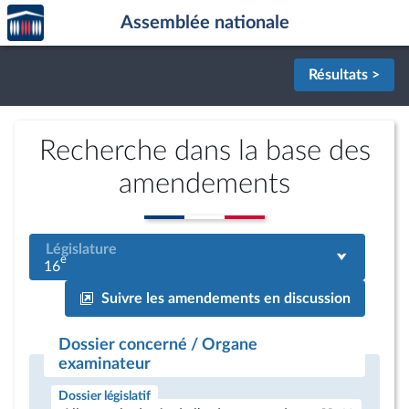
Accèder
Aller au contenu
Aller en bas de la page
Assemblée nationale
à la
page
d'accueil
Résultats >
Recherche dans la base des
amendements
Législature
e
16
Suivre les amendements en discussion
Dossier concerné / Organe
examinateur
Dossier législatif