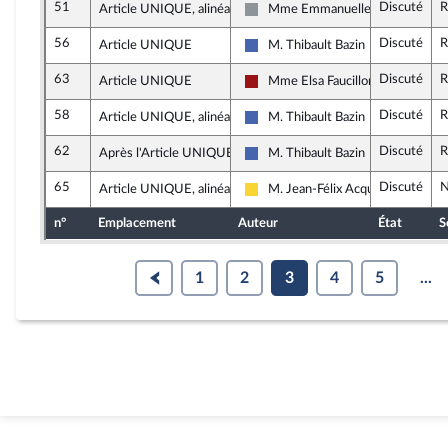
51
Discuté
R
Article UNIQUE, alinéa 2
Mme Emmanuelle Ménard
Non inscrit
56
Discuté
R
Article UNIQUE
M. Thibault Bazin
Les Républicains
63
Discuté
R
Article UNIQUE
Mme Elsa Faucillon
Gauche démocrate et républicai
58
Discuté
R
Article UNIQUE, alinéa 2
M. Thibault Bazin
Les Républicains
62
Discuté
R
Après l'Article UNIQUE
M. Thibault Bazin
Les Républicains
65
Discuté
N
Article UNIQUE, alinéa 2
M. Jean-Félix Acquaviva
Libertés, Indépendants, Outre-mer
n°
Emplacement
Auteur
État
S
1
2
3
4
5
...