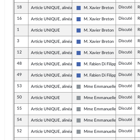
18
Discuté
R
Article UNIQUE, alinéa 2
M. Xavier Breton
Les Républicains
16
Discuté
R
Article UNIQUE, alinéa 2
M. Xavier Breton
Les Républicains
1
Discuté
R
Article UNIQUE
M. Xavier Breton
Les Républicains
3
Discuté
R
Article UNIQUE, alinéa 2
M. Xavier Breton
Les Républicains
12
Discuté
R
Article UNIQUE, alinéa 2
M. Xavier Breton
Les Républicains
48
Discuté
N
Article UNIQUE, alinéa 2
M. Fabien Di Filippo
Les Républicains
49
Discuté
N
Article UNIQUE, alinéa 2
M. Fabien Di Filippo
Les Républicains
53
Discuté
R
Article UNIQUE, alinéa 2
Mme Emmanuelle Ménard
Non inscrit
50
Discuté
R
Article UNIQUE
Mme Emmanuelle Ménard
Non inscrit
55
Discuté
R
Article UNIQUE, alinéa 2
Mme Emmanuelle Ménard
Non inscrit
54
Discuté
R
Article UNIQUE, alinéa 2
Mme Emmanuelle Ménard
Non inscrit
52
Discuté
R
Article UNIQUE, alinéa 2
Mme Emmanuelle Ménard
Non inscrit