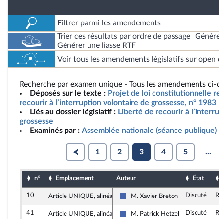
Filtrer parmi les amendements
Trier ces résultats par ordre de passage
Génére
Générer une liasse RTF
Voir tous les amendements législatifs sur open 
Recherche par examen unique - Tous les amendements ci-d
Déposés sur le texte :
Projet de loi constitutionnelle re
recourir à l’interruption volontaire de grossesse, n° 1983
Liés au dossier législatif :
Liberté de recourir à l’interr
grossesse
Examinés par :
Assemblée nationale (séance publique)
1
2
3
4
5
...
n°
Emplacement
Auteur
État
10
Discuté
R
Article UNIQUE, alinéa 2
M. Xavier Breton
Les Républicains
41
Discuté
R
Article UNIQUE, alinéa 2
M. Patrick Hetzel
Les Républicains