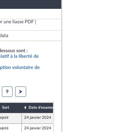
r une liasse PDF
data
essous sont :
latif à la liberté de
uption volontaire de
9
Sort
Date d'examen
Date de dépôt
ejeté
24 janvier 2024
12 janvier 2024
ejeté
24 janvier 2024
12 janvier 2024