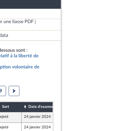
r une liasse PDF
data
essous sont :
latif à la liberté de
uption volontaire de
9
Sort
Date d'examen
Date de dépôt
ejeté
24 janvier 2024
12 janvier 2024
ejeté
24 janvier 2024
20 janvier 2024