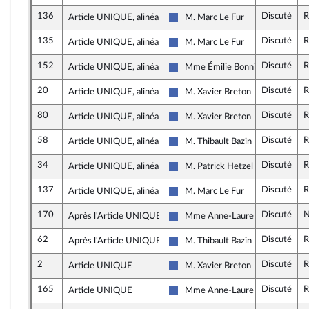
136
Discuté
R
Article UNIQUE, alinéa 2
M. Marc Le Fur
Les Républicains
135
Discuté
R
Article UNIQUE, alinéa 2
M. Marc Le Fur
Les Républicains
152
Discuté
R
Article UNIQUE, alinéa 2
Mme Émilie Bonnivard
Les Républicains
20
Discuté
R
Article UNIQUE, alinéa 2
M. Xavier Breton
Les Républicains
80
Discuté
R
Article UNIQUE, alinéa 2
M. Xavier Breton
Les Républicains
58
Discuté
R
Article UNIQUE, alinéa 2
M. Thibault Bazin
Les Républicains
34
Discuté
R
Article UNIQUE, alinéa 2
M. Patrick Hetzel
Les Républicains
137
Discuté
R
Article UNIQUE, alinéa 2
M. Marc Le Fur
Les Républicains
170
Discuté
N
Après l'Article UNIQUE
Mme Anne-Laure Blin
Les Républicains
62
Discuté
R
Après l'Article UNIQUE
M. Thibault Bazin
Les Républicains
2
Discuté
R
Article UNIQUE
M. Xavier Breton
Les Républicains
165
Discuté
R
Article UNIQUE
Mme Anne-Laure Blin
Les Républicains