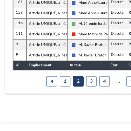
161
Discuté
R
Article UNIQUE, alinéa 2
Mme Anne-Laure Blin
Les Républicains
158
Discuté
R
Article UNIQUE, alinéa 2
Mme Anne-Laure Blin
Les Républicains
116
Discuté
R
Article UNIQUE, alinéa 2
M. Jérémie Iordanoff
Écologiste - NUPES
111
Discuté
R
Article UNIQUE, alinéa 2
Mme Mathilde Panot
La France insoumise - Nouvelle Un
8
Discuté
R
Article UNIQUE, alinéa 2
M. Xavier Breton
Les Républicains
9
Discuté
R
Article UNIQUE, alinéa 2
M. Xavier Breton
Les Républicains
n°
Emplacement
Auteur
État
S
1
2
3
4
...