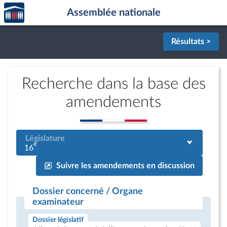
Accèder
Aller au contenu
Aller en bas de la page
Assemblée nationale
à la
page
d'accueil
Résultats >
Recherche dans la base des
amendements
Législature
e
16
Suivre les amendements en discussion
Dossier concerné / Organe
examinateur
Dossier législatif