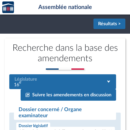
Accèder
Aller au contenu
Aller en bas de la page
Assemblée nationale
à la
page
d'accueil
Résultats >
Recherche dans la base des
amendements
Législature
e
16
Suivre les amendements en discussion
Dossier concerné / Organe
examinateur
Dossier législatif