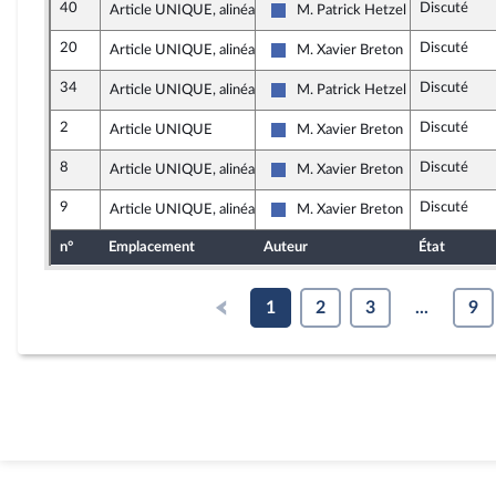
40
Discuté
Article UNIQUE, alinéa 2
M. Patrick Hetzel
Les Républicains
20
Discuté
Article UNIQUE, alinéa 2
M. Xavier Breton
Les Républicains
34
Discuté
Article UNIQUE, alinéa 2
M. Patrick Hetzel
Les Républicains
2
Discuté
Article UNIQUE
M. Xavier Breton
Les Républicains
8
Discuté
Article UNIQUE, alinéa 2
M. Xavier Breton
Les Républicains
9
Discuté
Article UNIQUE, alinéa 2
M. Xavier Breton
Les Républicains
n°
Emplacement
Auteur
État
1
2
3
...
9