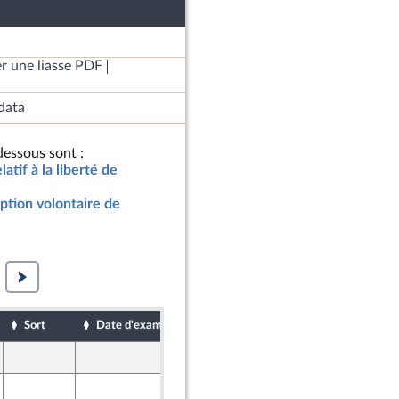
r une liasse PDF
data
essous sont :
latif à la liberté de
uption volontaire de
Sort
Date d'examen
Date de dépôt
12 janvier 2024
12 janvier 2024