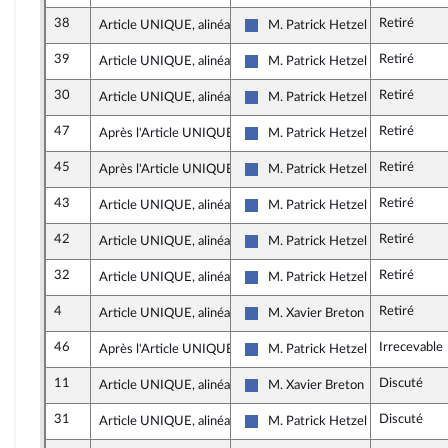
38
Retiré
Article UNIQUE, alinéa 2
M. Patrick Hetzel
Les Républicains
39
Retiré
Article UNIQUE, alinéa 2
M. Patrick Hetzel
Les Républicains
30
Retiré
Article UNIQUE, alinéa 2
M. Patrick Hetzel
Les Républicains
47
Retiré
Après l'Article UNIQUE
M. Patrick Hetzel
Les Républicains
45
Retiré
Après l'Article UNIQUE
M. Patrick Hetzel
Les Républicains
43
Retiré
Article UNIQUE, alinéa 2
M. Patrick Hetzel
Les Républicains
42
Retiré
Article UNIQUE, alinéa 2
M. Patrick Hetzel
Les Républicains
32
Retiré
Article UNIQUE, alinéa 2
M. Patrick Hetzel
Les Républicains
4
Retiré
Article UNIQUE, alinéa 2
M. Xavier Breton
Les Républicains
46
Irrecevable
Après l'Article UNIQUE
M. Patrick Hetzel
Les Républicains
11
Discuté
Article UNIQUE, alinéa 2
M. Xavier Breton
Les Républicains
31
Discuté
Article UNIQUE, alinéa 2
M. Patrick Hetzel
Les Républicains