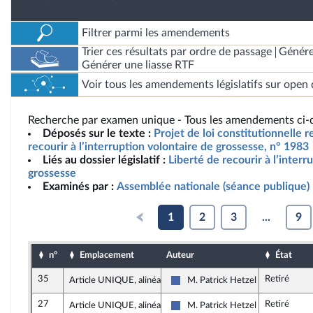
Filtrer parmi les amendements
Trier ces résultats par ordre de passage
Génére
Générer une liasse RTF
Voir tous les amendements législatifs sur open 
Recherche par examen unique - Tous les amendements ci-d
Déposés sur le texte :
Projet de loi constitutionnelle re
recourir à l’interruption volontaire de grossesse, n° 1983
Liés au dossier législatif :
Liberté de recourir à l’interr
grossesse
Examinés par :
Assemblée nationale (séance publique)
1
2
3
...
9
n°
Emplacement
Auteur
État
35
Retiré
Article UNIQUE, alinéa 2
M. Patrick Hetzel
Les Républicains
27
Retiré
Article UNIQUE, alinéa 2
M. Patrick Hetzel
Les Républicains