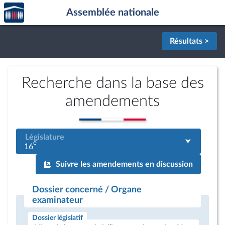
Accèder
Aller au contenu
Aller en bas de la page
Assemblée nationale
à la
page
d'accueil
Résultats >
Recherche dans la base des
amendements
Législature
e
16
Suivre les amendements en discussion
Dossier concerné / Organe
examinateur
Dossier législatif