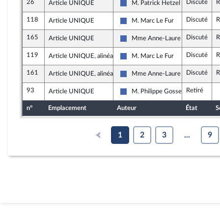
26
Discuté
R
Article UNIQUE
M. Patrick Hetzel
Les Républicains
118
Discuté
R
Article UNIQUE
M. Marc Le Fur
Les Républicains
165
Discuté
R
Article UNIQUE
Mme Anne-Laure Blin
Les Républicains
119
Discuté
R
Article UNIQUE, alinéa 2
M. Marc Le Fur
Les Républicains
161
Discuté
R
Article UNIQUE, alinéa 2
Mme Anne-Laure Blin
Les Républicains
93
Retiré
Article UNIQUE
M. Philippe Gosselin
Les Républicains
n°
Emplacement
Auteur
État
S
1
2
3
...
9