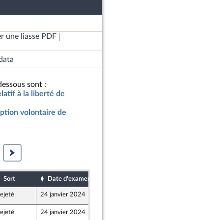
r une liasse PDF
data
essous sont :
latif à la liberté de
uption volontaire de
Sort
Date d'examen
Date de dépôt
ejeté
24 janvier 2024
12 janvier 2024
ejeté
24 janvier 2024
12 janvier 2024