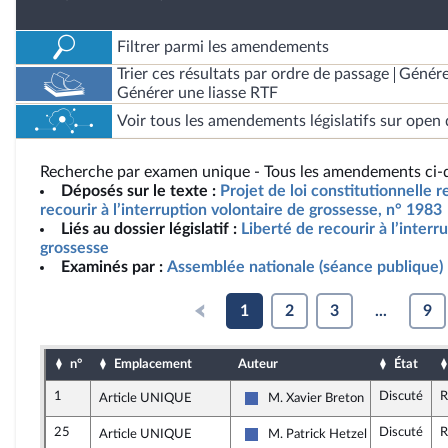
Filtrer parmi les amendements
Trier ces résultats par ordre de passage
Génére
Générer une liasse RTF
Voir tous les amendements législatifs sur open 
Recherche par examen unique - Tous les amendements ci-d
Déposés sur le texte :
Projet de loi constitutionnelle re
recourir à l’interruption volontaire de grossesse, n° 1983
Liés au dossier législatif :
Liberté de recourir à l’interr
grossesse
Examinés par :
Assemblée nationale (séance publique)
1
2
3
...
9
n°
Emplacement
Auteur
État
1
Discuté
R
Article UNIQUE
M. Xavier Breton
Les Républicains
25
Discuté
R
Article UNIQUE
M. Patrick Hetzel
Les Républicains