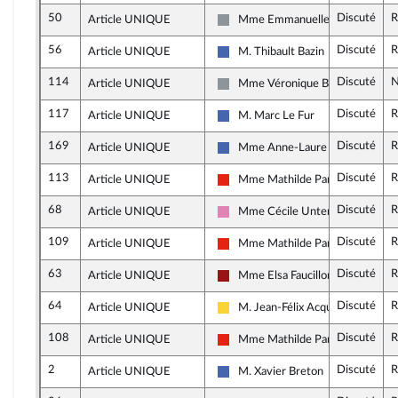
50
Discuté
R
Article UNIQUE
Mme Emmanuelle Ménard
Non inscrit
56
Discuté
R
Article UNIQUE
M. Thibault Bazin
Les Républicains
114
Discuté
N
Article UNIQUE
Mme Véronique Besse
Non inscrit
117
Discuté
R
Article UNIQUE
M. Marc Le Fur
Les Républicains
169
Discuté
R
Article UNIQUE
Mme Anne-Laure Blin
Les Républicains
113
Discuté
R
Article UNIQUE
Mme Mathilde Panot
La France insoumise - Nouvelle Un
68
Discuté
R
Article UNIQUE
Mme Cécile Untermaier
Socialistes et apparentés
109
Discuté
R
Article UNIQUE
Mme Mathilde Panot
La France insoumise - Nouvelle Un
63
Discuté
R
Article UNIQUE
Mme Elsa Faucillon
Gauche démocrate et républicai
64
Discuté
R
Article UNIQUE
M. Jean-Félix Acquaviva
Libertés, Indépendants, Outre-mer
108
Discuté
R
Article UNIQUE
Mme Mathilde Panot
La France insoumise - Nouvelle Un
2
Discuté
R
Article UNIQUE
M. Xavier Breton
Les Républicains