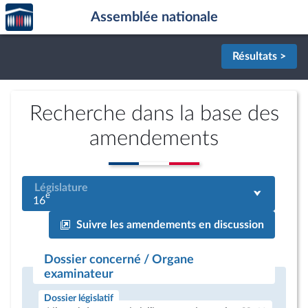
Accèder
Aller au contenu
Aller en bas de la page
Assemblée nationale
à la
page
d'accueil
Résultats >
Recherche dans la base des
amendements
Législature
e
16
Suivre les amendements en discussion
Dossier concerné / Organe
examinateur
Dossier législatif