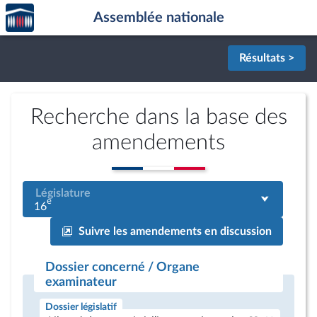
Accèder
Aller au contenu
Aller en bas de la page
Assemblée nationale
à la
page
d'accueil
Résultats >
Recherche dans la base des
amendements
Législature
e
16
Suivre les amendements en discussion
Dossier concerné / Organe
examinateur
Dossier législatif