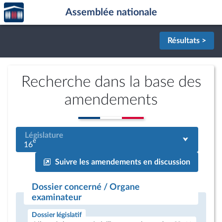
Accèder
Aller au contenu
Aller en bas de la page
Assemblée nationale
à la
page
d'accueil
Résultats >
Recherche dans la base des
amendements
Législature
e
16
Suivre les amendements en discussion
Dossier concerné / Organe
examinateur
Dossier législatif