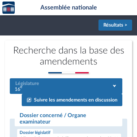
Accèder
Aller au contenu
Aller en bas de la page
Assemblée nationale
à la
page
d'accueil
Résultats >
Recherche dans la base des
amendements
Législature
e
16
Suivre les amendements en discussion
Dossier concerné / Organe
examinateur
Dossier législatif