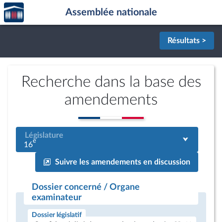
Accèder
Aller au contenu
Aller en bas de la page
Assemblée nationale
à la
page
d'accueil
Résultats >
Recherche dans la base des
amendements
Législature
e
16
Suivre les amendements en discussion
Dossier concerné / Organe
examinateur
Dossier législatif