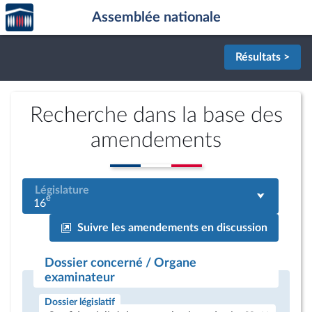
Accèder
Aller au contenu
Aller en bas de la page
Assemblée nationale
à la
page
d'accueil
Résultats >
Recherche dans la base des
amendements
Législature
e
16
Suivre les amendements en discussion
Dossier concerné / Organe
examinateur
Dossier législatif