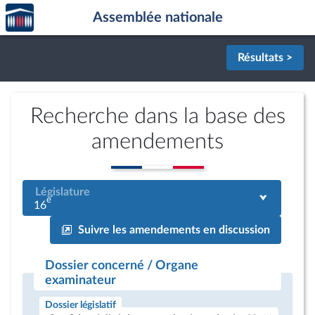
Accèder
Aller au contenu
Aller en bas de la page
Assemblée nationale
à la
page
d'accueil
Résultats >
Recherche dans la base des
amendements
Législature
e
16
Suivre les amendements en discussion
Dossier concerné / Organe
examinateur
Dossier législatif