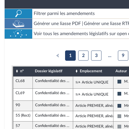
Filtrer parmi les amendements
Générer une liasse PDF
Générer une liasse RT
Voir tous les amendements législatifs sur open 
1
2
3
...
9
n°
Dossier législatif
Emplacement
Auteur
CL68
Confidentialité des consultations des juristes d’entreprise
Sous-amendement de 
M.
Article UNIQUE
Rass
CL69
Confidentialité des consultations des juristes d’entreprise
Sous-amendement de 
M.
Article UNIQUE
Rass
90
Confidentialité des consultations des juristes d’entreprise
Article PREMIER, alinéa 18
Mm
Rass
55 (Rect)
Confidentialité des consultations des juristes d’entreprise
Article PREMIER, alinéa 14
Mm
Non 
57
Confidentialité des consultations des juristes d’entreprise
Article PREMIER, alinéa 16
Mm
Non 