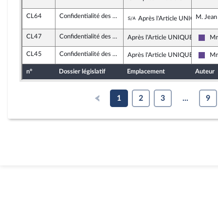
CL64
Confidentialité des consultations des juristes d’entreprise
Sous-amendement de 
M. Jean 
Après l'Article UNIQUE
CL47
Confidentialité des consultations des juristes d’entreprise
Après l'Article UNIQUE
Mm
Rena
CL45
Confidentialité des consultations des juristes d’entreprise
Après l'Article UNIQUE
Mm
Rena
n°
Dossier législatif
Emplacement
Auteur
1
2
3
...
9