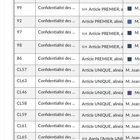
99
Confidentialité des consultations des juristes d’entreprise
Sous-amendement de 
M.
Article PREMIER, alinéa 5
Rass
92
Confidentialité des consultations des juristes d’entreprise
Article PREMIER, alinéa 2
M.
Les 
97
Confidentialité des consultations des juristes d’entreprise
Sous-amendement de 
M.
Article PREMIER, alinéa 5
Rass
98
Confidentialité des consultations des juristes d’entreprise
Sous-amendement de 
M.
Article PREMIER, alinéa 5
Rass
86
Confidentialité des consultations des juristes d’entreprise
Article PREMIER, alinéa 15
Mm
Rass
CL57
Confidentialité des consultations des juristes d’entreprise
Article UNIQUE, alinéa 5
M. Jean 
CL63
Confidentialité des consultations des juristes d’entreprise
Article UNIQUE, alinéa 5
M. Jean 
CL46
Confidentialité des consultations des juristes d’entreprise
Article UNIQUE, alinéa 5
Mm
Rena
CL58
Confidentialité des consultations des juristes d’entreprise
Article UNIQUE, alinéa 7
M. Jean 
CL59
Confidentialité des consultations des juristes d’entreprise
Article UNIQUE, alinéa 11
M. Jean 
CL61
Confidentialité des consultations des juristes d’entreprise
Article UNIQUE, alinéa 24
M. Jean 
CL65
Confidentialité des consultations des juristes d’entreprise
Sous-amendement de 
M. Jean 
Après l'Article UNIQUE