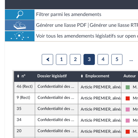
Filtrer parmi les amendements
Générer une liasse PDF
Générer une liasse RT
Voir tous les amendements législatifs sur open 
1
2
3
4
5
...
n°
Dossier législatif
Emplacement
Auteur
46 (Rect)
Confidentialité des consultations des juristes d’entreprise
Article PREMIER, alinéa 14
M.
Écol
9 (Rect)
Confidentialité des consultations des juristes d’entreprise
Article PREMIER, alinéa 14
Mm
La F
35
Confidentialité des consultations des juristes d’entreprise
Article PREMIER, alinéa 14
Mm
Soci
34
Confidentialité des consultations des juristes d’entreprise
Article PREMIER, alinéa 14
Mm
Soci
20
Confidentialité des consultations des juristes d’entreprise
Article PREMIER, alinéa 14
M.
La F