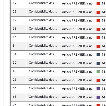
17
Confidentialité des consultations des juristes d’entreprise
Article PREMIER, alinéa 14
Mm
La F
21
Confidentialité des consultations des juristes d’entreprise
Article PREMIER, alinéa 14
Mm
La F
19
Confidentialité des consultations des juristes d’entreprise
Article PREMIER, alinéa 14
Mm
La F
18
Confidentialité des consultations des juristes d’entreprise
Article PREMIER, alinéa 14
M.
La F
16
Confidentialité des consultations des juristes d’entreprise
Article PREMIER, alinéa 14
M.
La F
8
Confidentialité des consultations des juristes d’entreprise
Article PREMIER, alinéa 14
M.
La F
84
Confidentialité des consultations des juristes d’entreprise
Article PREMIER, alinéa 14
Mm
Rass
30
Confidentialité des consultations des juristes d’entreprise
Article PREMIER, alinéa 13
M.
Rass
45
Confidentialité des consultations des juristes d’entreprise
Article PREMIER, alinéa 13
M.
Écol
25
Confidentialité des consultations des juristes d’entreprise
Article PREMIER, alinéa 12
Mm
La F
66
Confidentialité des consultations des juristes d’entreprise
Article PREMIER, alinéa 12
M. 
Rena
65
Confidentialité des consultations des juristes d’entreprise
Article PREMIER, alinéa 12
M. 
Rena
26
Confidentialité des consultations des juristes d’entreprise
Article PREMIER, alinéa 6
Mm