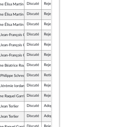
Discuté
Rejeté
30 avril 2024
Ass
e Élisa Martin
rance insoumise - Nouvelle Union Populaire écologique et sociale
Discuté
Rejeté
30 avril 2024
Ass
e Élisa Martin
rance insoumise - Nouvelle Union Populaire écologique et sociale
Discuté
Rejeté
30 avril 2024
Ass
e Élisa Martin
rance insoumise - Nouvelle Union Populaire écologique et sociale
Discuté
Rejeté
30 avril 2024
Ass
 Jean-François Coulomme
rance insoumise - Nouvelle Union Populaire écologique et sociale
Discuté
Rejeté
30 avril 2024
Ass
 Jean-François Coulomme
rance insoumise - Nouvelle Union Populaire écologique et sociale
Discuté
Rejeté
30 avril 2024
Ass
 Jean-François Coulomme
rance insoumise - Nouvelle Union Populaire écologique et sociale
Discuté
Rejeté
30 avril 2024
Ass
e Béatrice Roullaud
emblement National
Discuté
Retiré
30 avril 2024
Ass
 Philippe Schreck
emblement National
Discuté
Rejeté
30 avril 2024
Ass
 Jérémie Iordanoff
ogiste - NUPES
Discuté
Rejeté
30 avril 2024
Ass
e Raquel Garrido
rance insoumise - Nouvelle Union Populaire écologique et sociale
Discuté
Adopté
30 avril 2024
Ass
Jean Terlier
issance
Discuté
Adopté
30 avril 2024
Ass
Jean Terlier
issance
Discuté
Rejeté
30 avril 2024
Ass
e Raquel Garrido