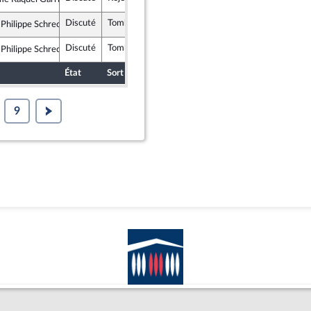
rance insoumise - Nouvelle Union Populaire écologique et sociale
Discuté
Tombé
30 avril 2024
Ass
 Philippe Schreck
emblement National
Discuté
Tombé
30 avril 2024
Ass
 Philippe Schreck
emblement National
État
Sort
Date d'examen
Examiné par
9