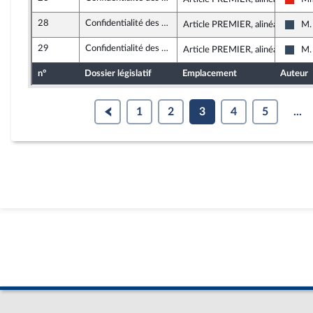
La F
28
Confidentialité des consultations des juristes d’entreprise
Article PREMIER, alinéa 6
M.
Rass
29
Confidentialité des consultations des juristes d’entreprise
Article PREMIER, alinéa 6
M.
Rass
n°
Dossier législatif
Emplacement
Auteur
1
2
3
4
5
...