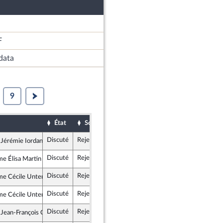
F
data
9
État
Sort
Examiné par
Date d'examen
Discuté
Rejeté
30 avril 2024
Ass
 Jérémie Iordanoff
ogiste - NUPES
Discuté
Rejeté
30 avril 2024
Ass
e Élisa Martin
rance insoumise - Nouvelle Union Populaire écologique et sociale
Discuté
Rejeté
30 avril 2024
Ass
e Cécile Untermaier
alistes et apparentés
Discuté
Rejeté
30 avril 2024
Ass
e Cécile Untermaier
alistes et apparentés
Discuté
Rejeté
30 avril 2024
Ass
 Jean-François Coulomme
rance insoumise - Nouvelle Union Populaire écologique et sociale