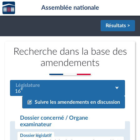
Accèder
Aller au contenu
Aller en bas de la page
Assemblée nationale
à la
page
d'accueil
Résultats >
Recherche dans la base des
amendements
Législature
e
16
Suivre les amendements en discussion
Dossier concerné / Organe
examinateur
Dossier législatif