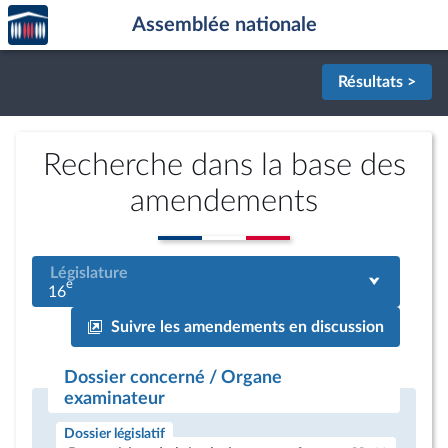
Accèder
Aller au contenu
Aller en bas de la page
Assemblée nationale
à la
page
d'accueil
Résultats >
Recherche dans la base des
amendements
Législature
e
16
Suivre les amendements en discussion
Dossier concerné / Organe
examinateur
Dossier législatif