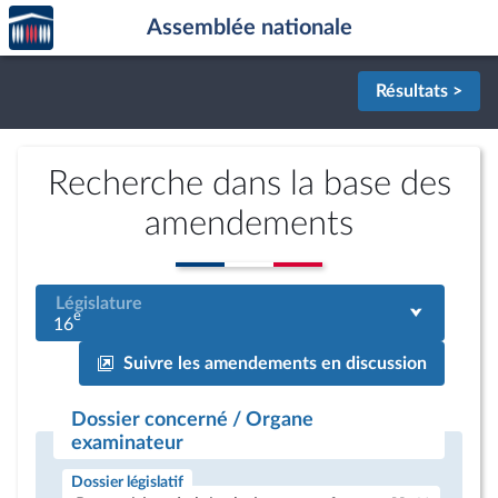
Accèder
Aller au contenu
Aller en bas de la page
Assemblée nationale
à la
page
d'accueil
Résultats >
Recherche dans la base des
amendements
Législature
e
16
Suivre les amendements en discussion
Dossier concerné / Organe
examinateur
Dossier législatif