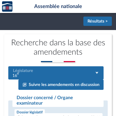
Accèder
Aller au contenu
Aller en bas de la page
Assemblée nationale
à la
page
d'accueil
Résultats >
Recherche dans la base des
amendements
Législature
e
16
Suivre les amendements en discussion
Dossier concerné / Organe
examinateur
Dossier législatif