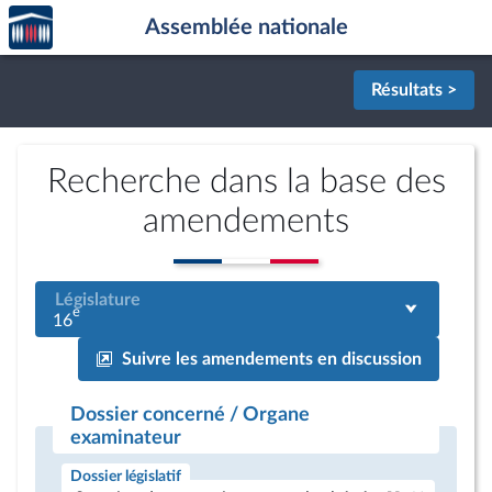
Accèder
Aller au contenu
Aller en bas de la page
Assemblée nationale
à la
page
d'accueil
Résultats >
Recherche dans la base des
amendements
Législature
e
16
Suivre les amendements en discussion
Dossier concerné / Organe
examinateur
Dossier législatif