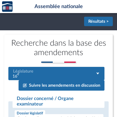
Accèder
Aller au contenu
Aller en bas de la page
Assemblée nationale
à la
page
d'accueil
Résultats >
Recherche dans la base des
amendements
Législature
e
16
Suivre les amendements en discussion
Dossier concerné / Organe
examinateur
Dossier législatif