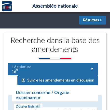
Accèder
Aller au contenu
Aller en bas de la page
Assemblée nationale
à la
page
d'accueil
Résultats >
Recherche dans la base des
amendements
Législature
e
16
Suivre les amendements en discussion
Dossier concerné / Organe
examinateur
Dossier législatif