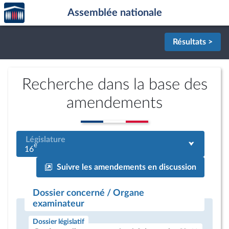
Accèder
Aller au contenu
Aller en bas de la page
Assemblée nationale
à la
page
d'accueil
Résultats >
Recherche dans la base des
amendements
Législature
e
16
Suivre les amendements en discussion
Dossier concerné / Organe
examinateur
Dossier législatif