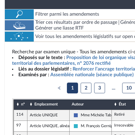
Filtrer parmi les amendements
Trier ces résultats par ordre de passage
Génére
Générer une liasse RTF
Voir tous les amendements législatifs sur open 
Recherche par examen unique - Tous les amendements ci-d
Déposés sur le texte :
Proposition de loi organique vis
territorial des parlementaires, n° 2076 rectifié
Liés au dossier législatif :
Renforcer l’ancrage territori
Examinés par :
Assemblée nationale (séance publique)
1
2
3
...
10
n°
Emplacement
Auteur
État
114
Retiré
Article UNIQUE
Mme Michèle Tabarot
Les Républicains
97
Irrecevable
Article UNIQUE, alinéa 2
M. François Gernigon
Horizons et apparentés