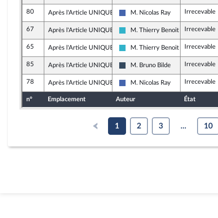
80
Irrecevable
Après l'Article UNIQUE
M. Nicolas Ray
Les Républicains
67
Irrecevable
Après l'Article UNIQUE
M. Thierry Benoit
Horizons et apparentés
65
Irrecevable
Après l'Article UNIQUE
M. Thierry Benoit
Horizons et apparentés
85
Irrecevable
Après l'Article UNIQUE
M. Bruno Bilde
Rassemblement National
78
Irrecevable
Après l'Article UNIQUE
M. Nicolas Ray
Les Républicains
n°
Emplacement
Auteur
État
1
2
3
...
10