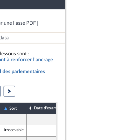
r une liasse PDF
data
essous sont :
ant à renforcer l’ancrage
al des parlementaires
Date d'examen
Date de dépôt
Sort
11 mars 2024
Irrecevable
11 mars 2024