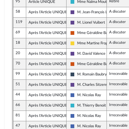
95
Retiré
Article UNIQUE
Mme Naïma Moutchou
Horizons et apparentés
58
A discuter
Après l'Article UNIQUE
M. Jean-François Lovisolo
Renaissance
119
A discuter
Après l'Article UNIQUE
M. Lionel Vuibert
Renaissance
69
A discuter
Après l'Article UNIQUE
Mme Géraldine Bannier
Démocrate (MoDem et Indépenda
18
A discuter
Après l'Article UNIQUE
Mme Martine Froger
Libertés, Indépendants, Outre-mer
20
A discuter
Après l'Article UNIQUE
M. David Valence
Renaissance
70
A discuter
Après l'Article UNIQUE
Mme Géraldine Bannier
Démocrate (MoDem et Indépenda
99
Irrecevable
Après l'Article UNIQUE
M. Romain Baubry
Rassemblement National
51
Irrecevable
Après l'Article UNIQUE
M. Charles Sitzenstuhl
Renaissance
44
Irrecevable
Après l'Article UNIQUE
M. Nicolas Ray
Les Républicains
66
Irrecevable
Après l'Article UNIQUE
M. Thierry Benoit
Horizons et apparentés
81
Irrecevable
Après l'Article UNIQUE
M. Nicolas Ray
Les Républicains
47
Irrecevable
Après l'Article UNIQUE
M. Nicolas Ray
Les Républicains