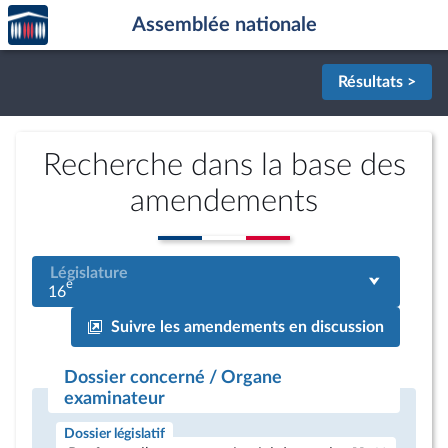
Accèder
Aller au contenu
Aller en bas de la page
Assemblée nationale
à la
page
d'accueil
Résultats >
Recherche dans la base des
amendements
Législature
e
16
Suivre les amendements en discussion
Dossier concerné / Organe
examinateur
Dossier législatif