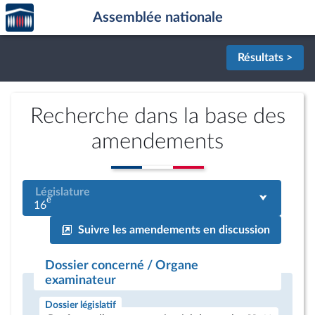
Accèder
Aller au contenu
Aller en bas de la page
Assemblée nationale
à la
page
d'accueil
Résultats >
Recherche dans la base des
amendements
Législature
e
16
Suivre les amendements en discussion
Dossier concerné / Organe
examinateur
Dossier législatif