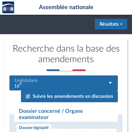
Accèder
Aller au contenu
Aller en bas de la page
Assemblée nationale
à la
page
d'accueil
Résultats >
Recherche dans la base des
amendements
Législature
e
16
Suivre les amendements en discussion
Dossier concerné / Organe
examinateur
Dossier législatif