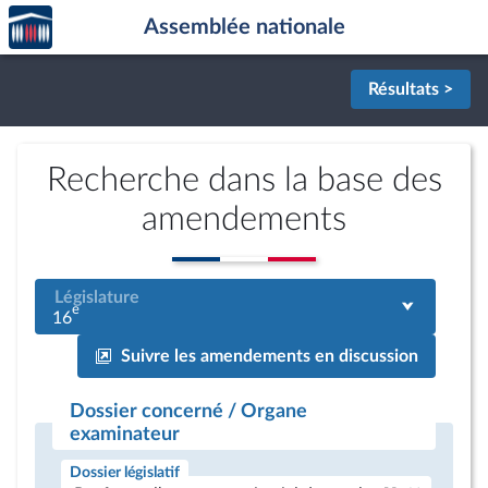
Accèder
Aller au contenu
Aller en bas de la page
Assemblée nationale
à la
page
d'accueil
Résultats >
Recherche dans la base des
amendements
Législature
e
16
Suivre les amendements en discussion
Dossier concerné / Organe
examinateur
Dossier législatif