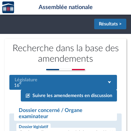
Accèder
Aller au contenu
Aller en bas de la page
Assemblée nationale
à la
page
d'accueil
Résultats >
Recherche dans la base des
amendements
Législature
e
16
Suivre les amendements en discussion
Dossier concerné / Organe
examinateur
Dossier législatif