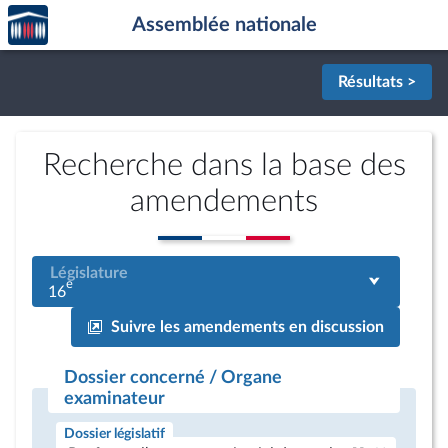
Accèder
Aller au contenu
Aller en bas de la page
Assemblée nationale
à la
page
d'accueil
Résultats >
Recherche dans la base des
amendements
Législature
e
16
Suivre les amendements en discussion
Dossier concerné / Organe
examinateur
Dossier législatif