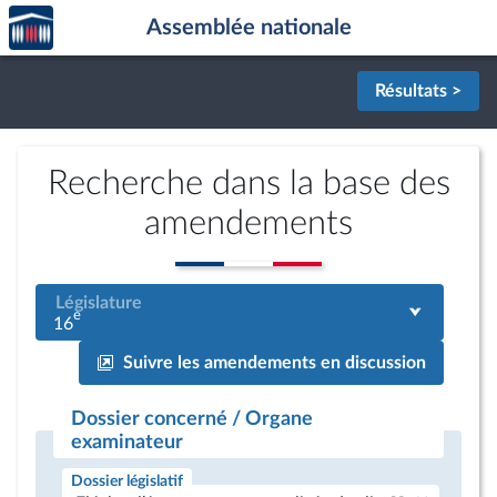
Accèder
Aller au contenu
Aller en bas de la page
Assemblée nationale
à la
page
d'accueil
Résultats >
Recherche dans la base des
amendements
Législature
e
16
Suivre les amendements en discussion
Dossier concerné / Organe
examinateur
Dossier législatif