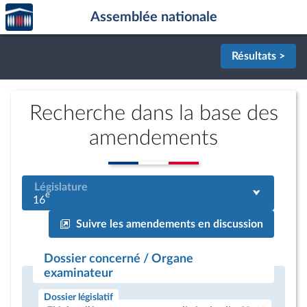
Accèder
Aller au contenu
Aller en bas de la page
Assemblée nationale
à la
page
d'accueil
Résultats >
Recherche dans la base des
amendements
Législature
e
16
Suivre les amendements en discussion
Dossier concerné / Organe
examinateur
Dossier législatif