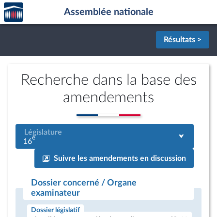
Accèder
Aller au contenu
Aller en bas de la page
Assemblée nationale
à la
page
d'accueil
Résultats >
Recherche dans la base des
amendements
Législature
e
16
Suivre les amendements en discussion
Dossier concerné / Organe
examinateur
Dossier législatif