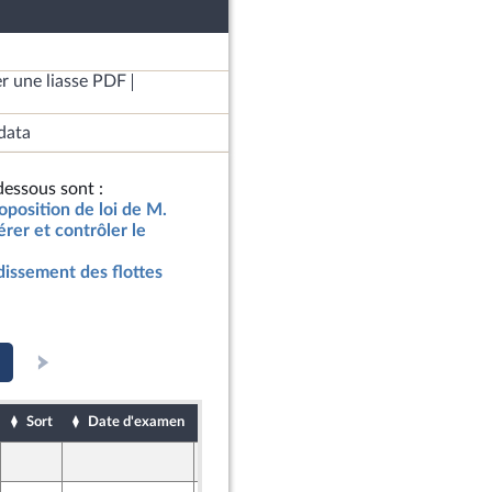
r une liasse PDF
data
essous sont :
oposition de loi de M.
rer et contrôler le
dissement des flottes
Sort
Date d'examen
Date de dépôt
17 avril 2024
r et Territoires