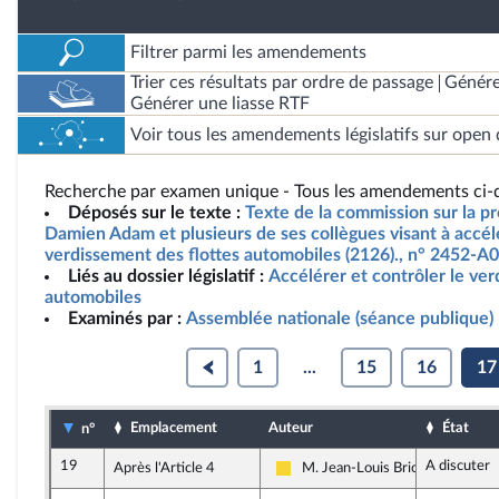
Filtrer parmi les amendements
Trier ces résultats par ordre de passage
Génére
Générer une liasse RTF
Voir tous les amendements législatifs sur open 
Recherche par examen unique - Tous les amendements ci-d
Déposés sur le texte :
Texte de la commission sur la pr
Damien Adam et plusieurs de ses collègues visant à accélé
verdissement des flottes automobiles (2126)., n° 2452-A0
Liés au dossier législatif :
Accélérer et contrôler le ver
automobiles
Examinés par :
Assemblée nationale (séance publique)
1
...
15
16
17
Emplacement
Auteur
État
n°
19
A discuter
Après l'Article 4
M. Jean-Louis Bricout
Libertés, Indépendants, Outre-me