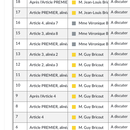
18
A discuter
Après l'Article PREMIER
M. Jean-Louis Bricout
Libertés, Indépendants, Outre-me
17
A discuter
Article PREMIER, alinéa 4
M. Jean-Louis Bricout
Libertés, Indépendants, Outre-me
16
A discuter
Article 4, alinéa 7
Mme Véronique Besse
Non inscrit
15
A discuter
Article 3, alinéa 8
Mme Véronique Besse
Non inscrit
14
A discuter
Article PREMIER, alinéa 20
Mme Véronique Besse
Non inscrit
13
A discuter
Article 3, alinéa 2
M. Guy Bricout
Libertés, Indépendants, Outre-me
12
A discuter
Article 2, alinéa 3
M. Guy Bricout
Libertés, Indépendants, Outre-me
11
A discuter
Article PREMIER, alinéa 4
M. Guy Bricout
Libertés, Indépendants, Outre-me
10
A discuter
Article PREMIER, alinéa 15
M. Guy Bricout
Libertés, Indépendants, Outre-me
9
A discuter
Après l'Article 4
M. Guy Bricout
Libertés, Indépendants, Outre-me
8
A discuter
Article PREMIER, alinéa 15
M. Guy Bricout
Libertés, Indépendants, Outre-me
7
A discuter
Article 4
M. Guy Bricout
Libertés, Indépendants, Outre-me
6
A discuter
Article PREMIER, alinéa 14
M. Guy Bricout
Libertés, Indépendants, Outre-me