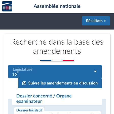
Accèder
Aller au contenu
Aller en bas de la page
Assemblée nationale
à la
page
d'accueil
Résultats >
Recherche dans la base des
amendements
Législature
e
16
Suivre les amendements en discussion
Dossier concerné / Organe
examinateur
Dossier législatif