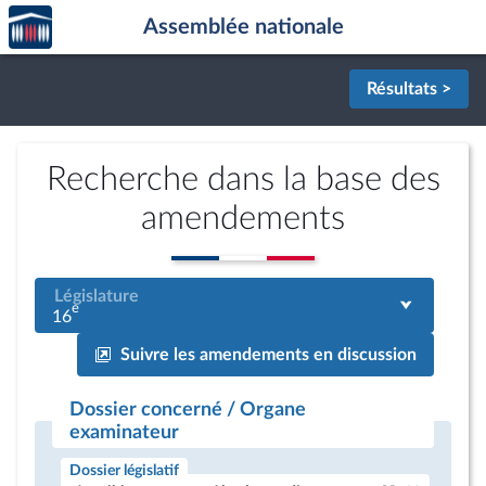
Accèder
Aller au contenu
Aller en bas de la page
Assemblée nationale
à la
page
d'accueil
Résultats >
Recherche dans la base des
amendements
Législature
e
16
Suivre les amendements en discussion
Dossier concerné / Organe
examinateur
Dossier législatif