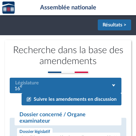
Accèder
Aller au contenu
Aller en bas de la page
Assemblée nationale
à la
page
d'accueil
Résultats >
Recherche dans la base des
amendements
Législature
e
16
Suivre les amendements en discussion
Dossier concerné / Organe
examinateur
Dossier législatif