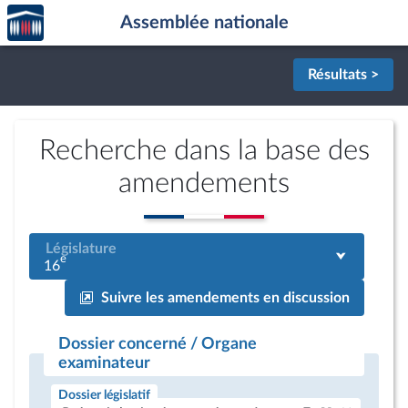
Accèder
Aller au contenu
Aller en bas de la page
Assemblée nationale
à la
page
d'accueil
Résultats >
Recherche dans la base des
amendements
Législature
e
16
Suivre les amendements en discussion
Dossier concerné / Organe
examinateur
Dossier législatif