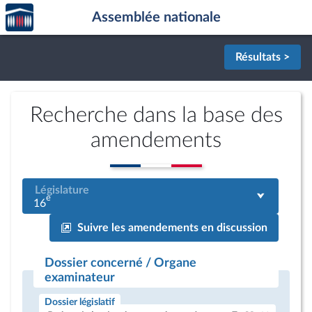
Accèder
Aller au contenu
Aller en bas de la page
Assemblée nationale
à la
page
d'accueil
Résultats >
Recherche dans la base des
amendements
Législature
e
16
Suivre les amendements en discussion
Dossier concerné / Organe
examinateur
Dossier législatif