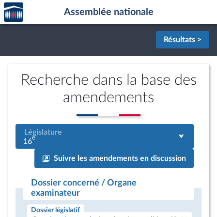
Accèder
Aller au contenu
Aller en bas de la page
Assemblée nationale
à la
page
d'accueil
Résultats >
Recherche dans la base des
amendements
Législature
e
16
Suivre les amendements en discussion
Dossier concerné / Organe
examinateur
Dossier législatif