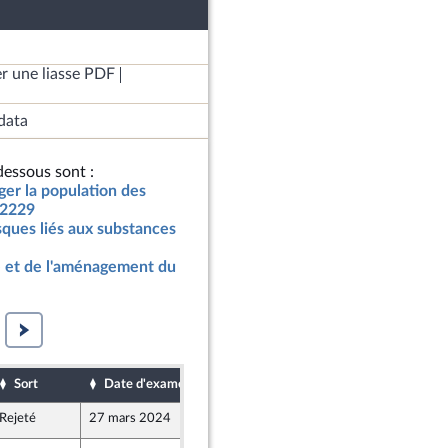
r une liasse PDF
data
essous sont :
éger la population des
 2229
sques liés aux substances
 et de l'aménagement du
Sort
Date d'examen
Date de dépôt
Rejeté
27 mars 2024
23 mars 2024