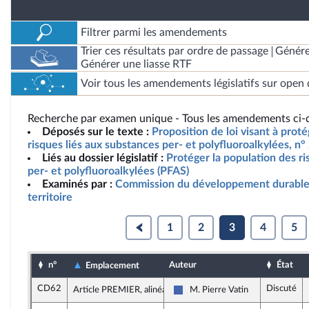
Filtrer parmi les amendements
Trier ces résultats par ordre de passage
Génére
Générer une liasse RTF
Voir tous les amendements législatifs sur open 
Recherche par examen unique - Tous les amendements ci-d
Déposés sur le texte :
Proposition de loi visant à prot
risques liés aux substances per- et polyfluoroalkylées, n°
Liés au dossier législatif :
Protéger la population des ri
per- et polyfluoroalkylées (PFAS)
Examinés par :
Commission du développement durable
territoire
1
2
3
4
5
n°
Auteur
État
Emplacement
CD62
Discuté
Article PREMIER, alinéa 13
M. Pierre Vatin
Les Républicains