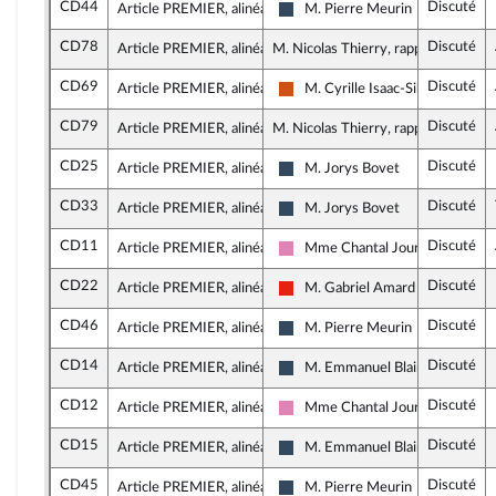
CD44
Discuté
Article PREMIER, alinéa 14
M. Pierre Meurin
Rassemblement National
CD78
Discuté
Article PREMIER, alinéa 14
M. Nicolas Thierry, rapporteur
CD69
Discuté
Article PREMIER, alinéa 15
M. Cyrille Isaac-Sibille
Démocrate (MoDem et Indépend
CD79
Discuté
Article PREMIER, alinéa 15
M. Nicolas Thierry, rapporteur
CD25
Discuté
Article PREMIER, alinéa 15
M. Jorys Bovet
Rassemblement National
CD33
Discuté
Article PREMIER, alinéa 15
M. Jorys Bovet
Rassemblement National
CD11
Discuté
Article PREMIER, alinéa 15
Mme Chantal Jourdan
Socialistes et apparentés
CD22
Discuté
Article PREMIER, alinéa 15
M. Gabriel Amard
La France insoumise - Nouvelle U
CD46
Discuté
Article PREMIER, alinéa 16
M. Pierre Meurin
Rassemblement National
CD14
Discuté
Article PREMIER, alinéa 16
M. Emmanuel Blairy
Rassemblement National
CD12
Discuté
Article PREMIER, alinéa 16
Mme Chantal Jourdan
Socialistes et apparentés
CD15
Discuté
Article PREMIER, alinéa 16
M. Emmanuel Blairy
Rassemblement National
CD45
Discuté
Article PREMIER, alinéa 16
M. Pierre Meurin
Rassemblement National