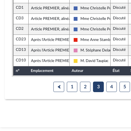
CD1
Discuté
Article PREMIER, alinéa 16
Mme Christelle Petex
Les Républicains
CD3
Discuté
Article PREMIER, alinéa 16
Mme Christelle Petex
Les Républicains
CD2
Discuté
Article PREMIER, alinéa 16
Mme Christelle Petex
Les Républicains
CD23
Discuté
Après l'Article PREMIER
Mme Anne Stambach-Terrenoi
La France insoumise - Nouvelle U
CD13
Discuté
Après l'Article PREMIER
M. Stéphane Delautrette
Socialistes et apparentés
CD10
Discuté
Après l'Article PREMIER
M. David Taupiac
Libertés, Indépendants, Outre-m
n°
Emplacement
Auteur
État
1
2
3
4
5