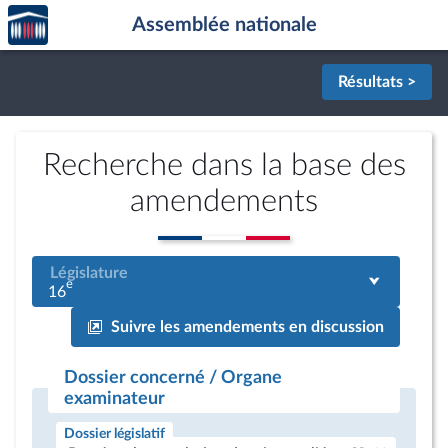
Accèder
Aller au contenu
Aller en bas de la page
Assemblée nationale
à la
page
d'accueil
Résultats >
Recherche dans la base des
amendements
Législature
e
16
Suivre les amendements en discussion
Dossier concerné / Organe
examinateur
Dossier législatif