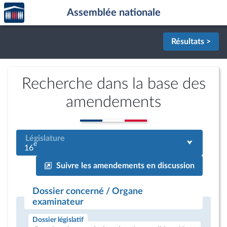
Accèder
Aller au contenu
Aller en bas de la page
Assemblée nationale
à la
page
d'accueil
Résultats >
Recherche dans la base des
amendements
Législature
e
16
Suivre les amendements en discussion
Dossier concerné / Organe
examinateur
Dossier législatif