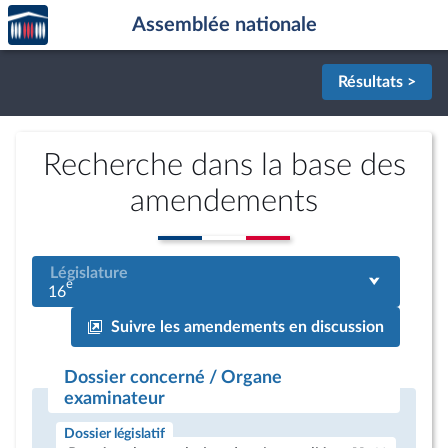
Accèder
Aller au contenu
Aller en bas de la page
Assemblée nationale
à la
page
d'accueil
Résultats >
Recherche dans la base des
amendements
Législature
e
16
Suivre les amendements en discussion
Dossier concerné / Organe
examinateur
Dossier législatif