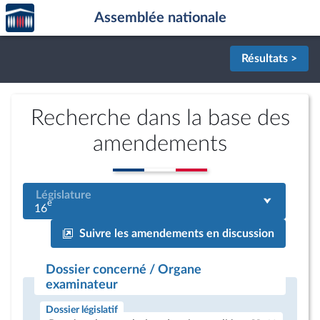
Accèder
Aller au contenu
Aller en bas de la page
Assemblée nationale
à la
page
d'accueil
Résultats >
Recherche dans la base des
amendements
Législature
e
16
Suivre les amendements en discussion
Dossier concerné / Organe
examinateur
Dossier législatif