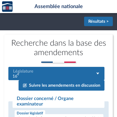
Accèder
Aller au contenu
Aller en bas de la page
Assemblée nationale
à la
page
d'accueil
Résultats >
Recherche dans la base des
amendements
Législature
e
16
Suivre les amendements en discussion
Dossier concerné / Organe
examinateur
Dossier législatif