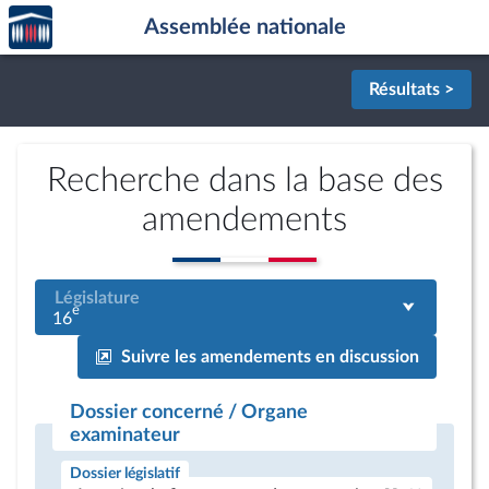
Accèder
Aller au contenu
Aller en bas de la page
Assemblée nationale
à la
page
d'accueil
Résultats >
Recherche dans la base des
amendements
Législature
e
16
Suivre les amendements en discussion
Dossier concerné / Organe
examinateur
Dossier législatif